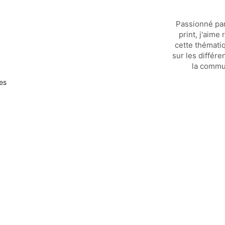
Passionné par
print, j'aime
cette thémati
sur les différe
la commu
es