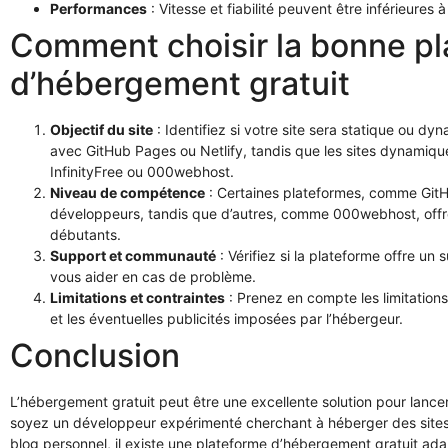
Performances
: Vitesse et fiabilité peuvent être inférieure
Comment choisir la bonne p
d’hébergement gratuit
Objectif du site
: Identifiez si votre site sera statique ou dy
avec GitHub Pages ou Netlify, tandis que les sites dynami
InfinityFree ou 000webhost.
Niveau de compétence
: Certaines plateformes, comme Git
développeurs, tandis que d’autres, comme 000webhost, offren
débutants.
Support et communauté
: Vérifiez si la plateforme offre u
vous aider en cas de problème.
Limitations et contraintes
: Prenez en compte les limitatio
et les éventuelles publicités imposées par l’hébergeur.
Conclusion
L’hébergement gratuit peut être une excellente solution pour lance
soyez un développeur expérimenté cherchant à héberger des sites 
blog personnel, il existe une plateforme d’hébergement gratuit ad