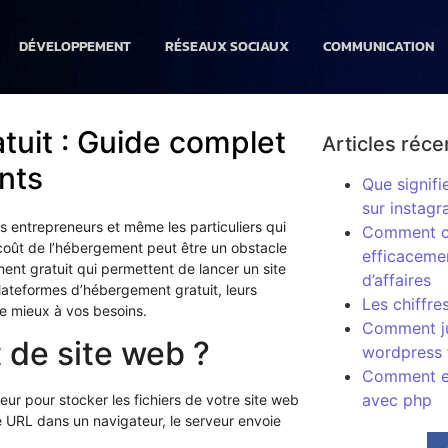
DÉVELOPPEMENT
RÉSEAUX SOCIAUX
COMMUNICATION
uit : Guide complet
Articles réce
nts
Que signifi
sur instag
s entrepreneurs et même les particuliers qui
Comment co
 coût de l’hébergement peut être un obstacle
efficacemen
ent gratuit qui permettent de lancer un site
d’affaires
lateformes d’hébergement gratuit, leurs
Les chiffre
le mieux à vos besoins.
Comment ju
 de site web ?
wordpress 
Comment en
avec php
ur pour stocker les fichiers de votre site web
e URL dans un navigateur, le serveur envoie