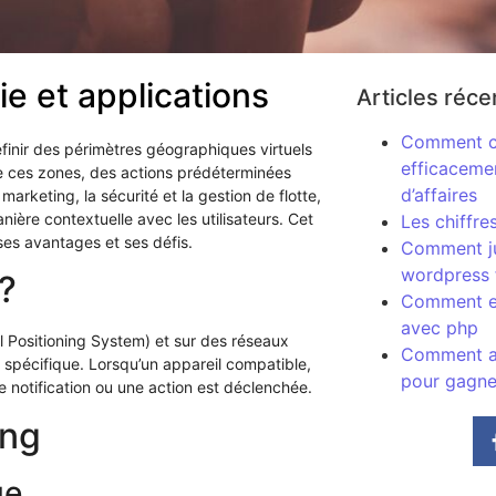
e et applications
Articles réce
Comment co
finir des périmètres géographiques virtuels
efficacemen
 de ces zones, des actions prédéterminées
d’affaires
arketing, la sécurité et la gestion de flotte,
ière contextuelle avec les utilisateurs. Cet
Les chiffre
ses avantages et ses défis.
Comment ju
wordpress 
?
Comment en
avec php
l Positioning System) et sur des réseaux
Comment au
eu spécifique. Lorsqu’un appareil compatible,
pour gagne
 notification ou une action est déclenchée.
ing
ue