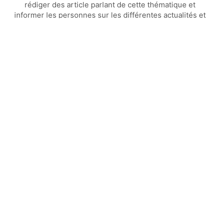
rédiger des article parlant de cette thématique et
informer les personnes sur les différentes actualités et
technique de la communication et du marketing
Article précédent
Article suivant
Qui sommes-nous ?
Mentions légales
© 2023 TvandCo.fr